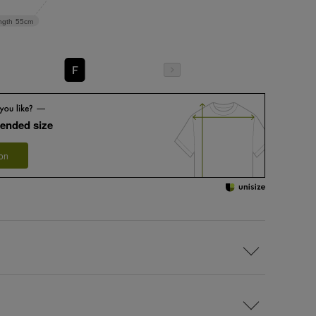
ngth
55cm
F
ended size
 on