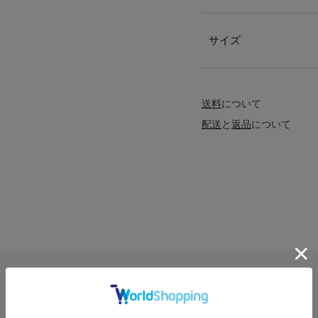
サイズ
送料
について
配送
と
返品
について