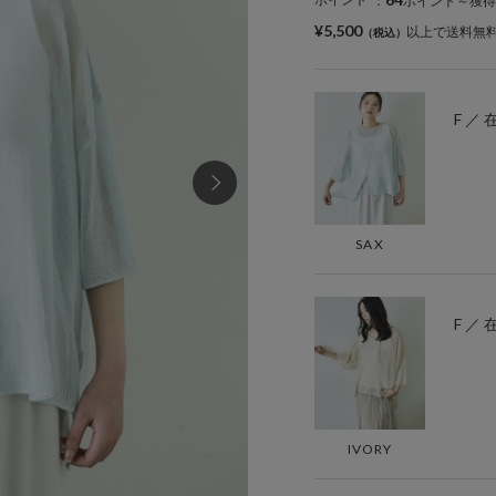
：
ポイント～獲得
¥5,500
以上で送料無
F ／
SAX
F ／
IVORY