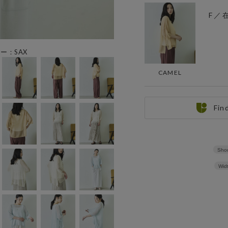
F ／
ラー：SAX
CAMEL
Fin
Shou
Wid