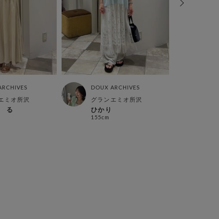
ARCHIVES
DOUX ARCHIVES
DOUX
エミオ所沢
グランエミオ所沢
らら
 る
ひかり
sach
155cm
162c