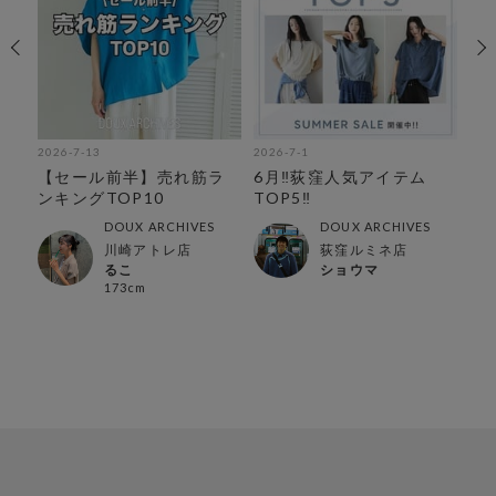
2026-7-13
2026-7-1
202
人
【セール前半】売れ筋ラ
6月‼︎荻窪人気アイテム
【
ンキングTOP10
TOP5‼︎
リ
DOUX ARCHIVES
DOUX ARCHIVES
川崎アトレ店
荻窪ルミネ店
るこ
ショウマ
173cm