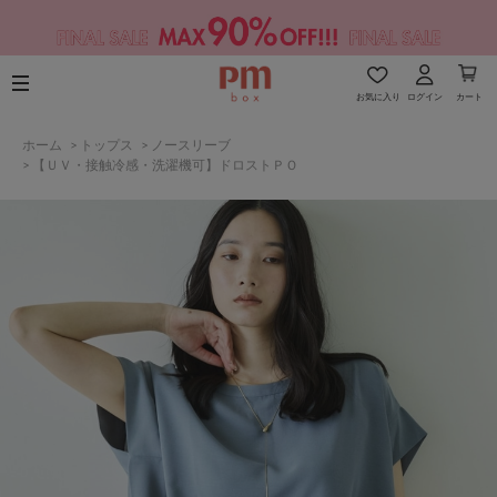
お気に入り
ログイン
カート
ホーム
>
トップス
>
ノースリーブ
>
【ＵＶ・接触冷感・洗濯機可】ドロストＰＯ