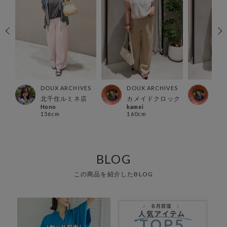
ES
DOUX ARCHIVES
DOUX ARCHIVES
DOU
洲
北千住ルミネ店
カメイドクロック
カメ
Hono
kamei
kame
156cm
160cm
160
BLOG
この商品を紹介したBLOG