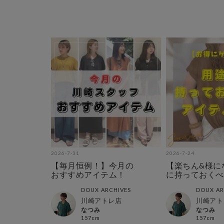
2026-7-31
2026-7-24
【毎月恒例！】今月の
【楽ちん&様に
おすすめアイテム！
に持っておくべ
テム特集
DOUX ARCHIVES
DOUX AR
川崎アトレ店
川崎アト
なつみ
なつみ
157cm
157cm