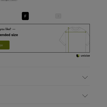
F
ended size
 on