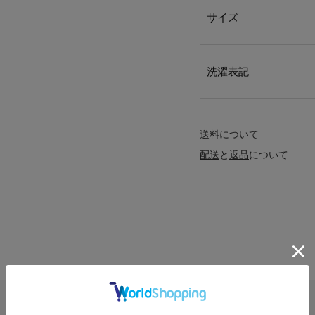
サイズ
洗濯表記
送料
について
配送
と
返品
について