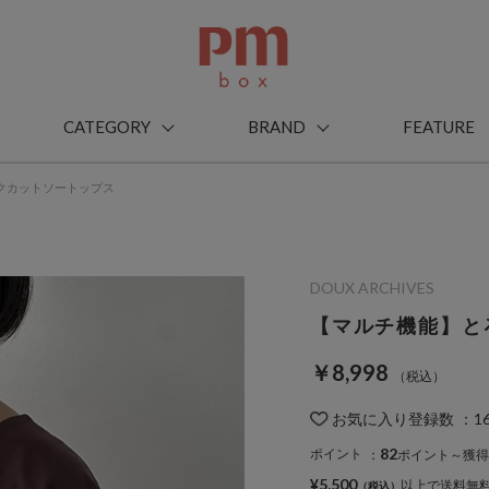
CATEGORY
BRAND
FEATURE
クカットソートップス
DOUX ARCHIVES
【マルチ機能】と
￥8,998
お気に入り登録数
：
1
82
ポイント
：
ポイント～獲得
¥5,500
以上で送料無