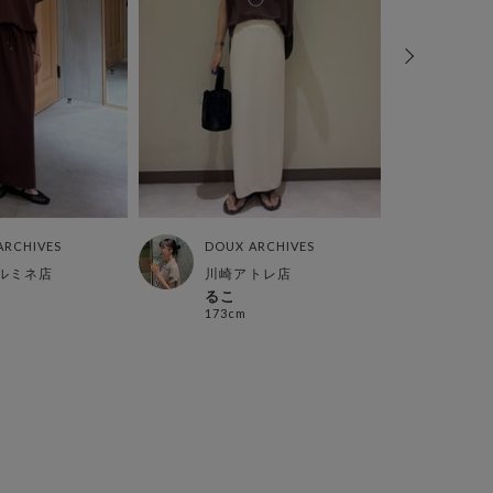
ARCHIVES
DOUX ARCHIVES
DOUX
ルミネ店
川崎アトレ店
グラ
るこ
こ 
173cm
158c