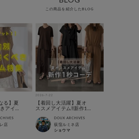
この商品を紹介したBLOG
2026-7-22
なる】夏
【着回し大活躍】夏オ
きアイ
ススメアイテム‼︎新作1
秒コーデ特集‼︎
CHIVES
DOUX ARCHIVES
レ店
荻窪ルミネ店
ショウマ