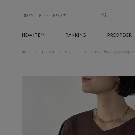
NEW ITEM
RANKING
PREORDER
ホーム
>
トップス
>
カットソー
>
【マルチ機能】とろみＶネッ