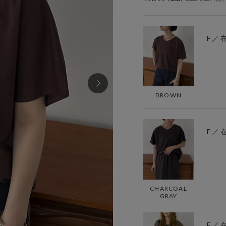
F ／
BROWN
F ／
CHARCOAL
GRAY
F ／