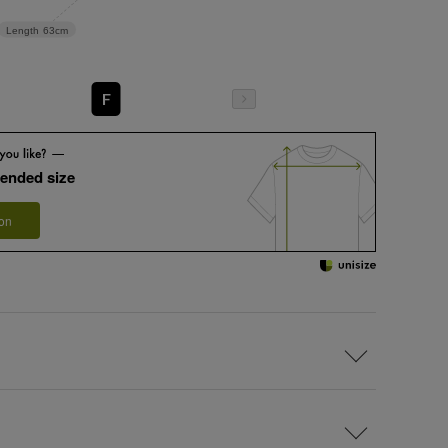
Length
63cm
F
ended size
 on