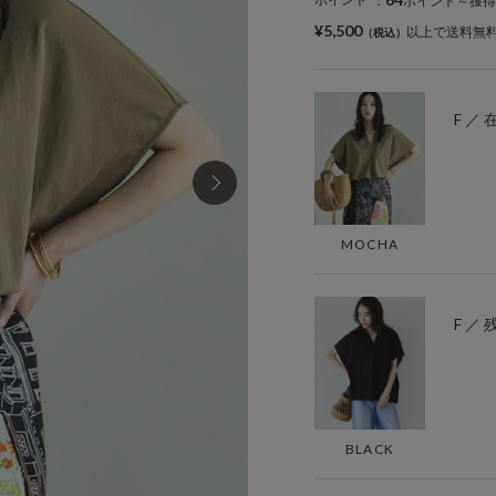
：
ポイント～獲得
¥5,500
以上で送料無
F ／
MOCHA
F ／ 
BLACK