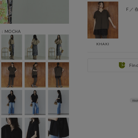
F ／
ー：MOCHA
KHAKI
Fin
Wid