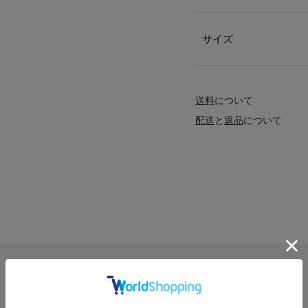
サイズ
送料
について
配送
と
返品
について