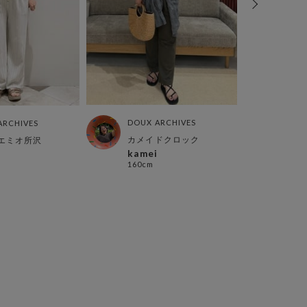
DOUX ARCHIVES
DOUX
ARCHIVES
カメイドクロック
西宮
エミオ所沢
kamei
Mo
160cm
160c