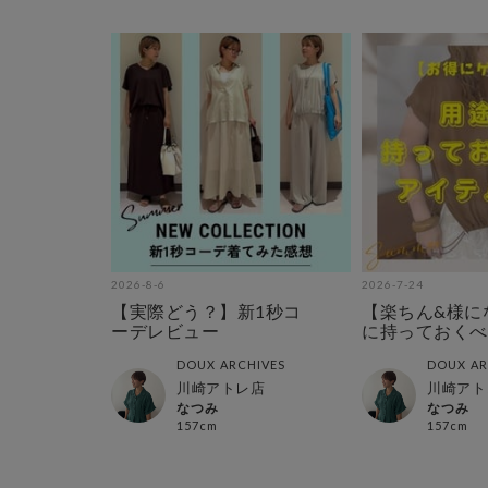
2026-8-6
2026-7-24
【実際どう？】新1秒コ
【楽ちん&様に
ーデレビュー
に持っておくべ
テム特集
DOUX ARCHIVES
DOUX AR
川崎アトレ店
川崎アト
なつみ
なつみ
157cm
157cm