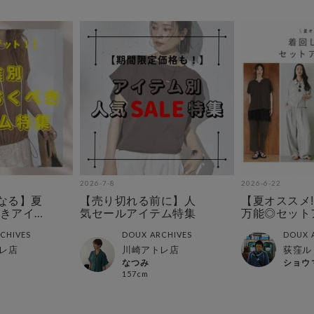
2026-7-8
2026-6-22
なる】夏
【売り切れる前に】人
【夏オススメ‼
きアイ
気セールアイテム特集
万能◎セット
集‼︎
CHIVES
DOUX ARCHIVES
DOUX 
レ店
川崎アトレ店
荻窪ル
なつみ
ショウ
157cm