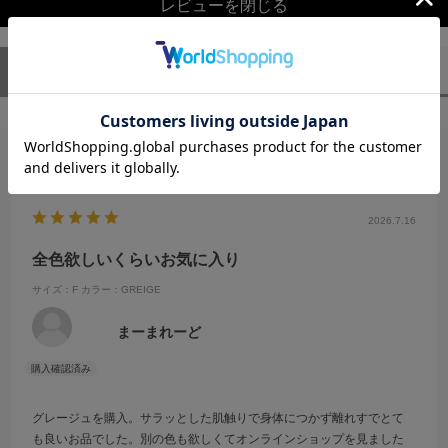
レビューを閉じる
ユーザーレビュー
（1）
スタッフレビュー
（0）
絞り込み
表示：新しい順
2026.7.16
全色欲しいくらいお気に入り
サイズ：F
カラー：GREIGE
まーまれーど
グレージュを購入。サラッとした肌触りで身体につかず離れすでとて
も良いお品でした。別の色も欲しくてオンラインショップを見ました