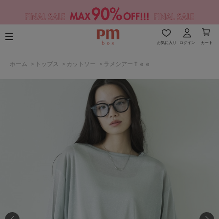
お気に入り
ログイン
カート
ホーム
>
トップス
>
カットソー
>
ラメシアーＴｅｅ