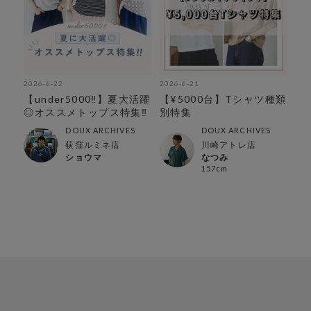
2026-6-22
2026-6-21
【under5000‼︎】夏大活躍
【¥5000台】Tシャツ種類
◎オススメトップス特集‼︎
別特集
DOUX ARCHIVES
DOUX ARCHIVES
荻窪ルミネ店
川崎アトレ店
ショウマ
なつみ
157cm