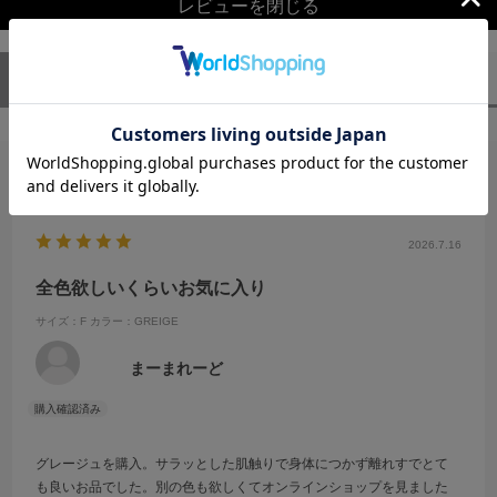
レビューを閉じる
ユーザーレビュー
（1）
スタッフレビュー
（0）
絞り込み
表示：新しい順
2026.7.16
全色欲しいくらいお気に入り
サイズ：F
カラー：GREIGE
まーまれーど
グレージュを購入。サラッとした肌触りで身体につかず離れすでとて
も良いお品でした。別の色も欲しくてオンラインショップを見ました