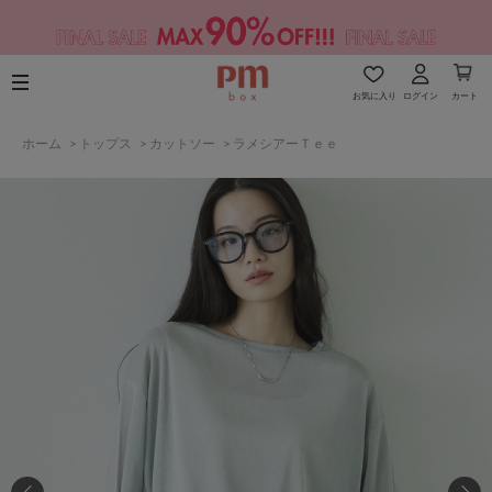
お気に入り
ログイン
カート
ホーム
>
トップス
>
カットソー
>
ラメシアーＴｅｅ