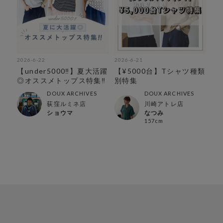
2026-6-22
2026-6-21
【under5000‼︎】夏大活躍
【¥5000台】Tシャツ種類
◎オススメトップス特集‼︎
別特集
DOUX ARCHIVES
DOUX ARCHIVES
荻窪ルミネ店
川崎アトレ店
ショウマ
なつみ
157cm