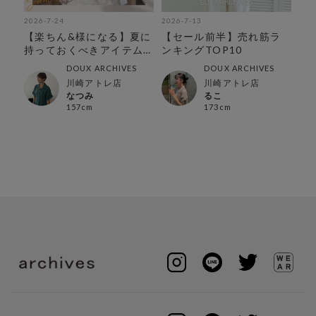
2026-7-24
2026-7-13
202
種類
【楽ちん&様になる】夏に
【セール前半】売れ筋ラ
【
持っておくべきアイテム
ンキングTOP10
セ
特集
DOUX ARCHIVES
DOUX ARCHIVES
川崎アトレ店
川崎アトレ店
なつみ
るこ
157cm
173cm