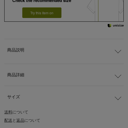
Check the recommended size
Try this item on
商品説明
商品詳細
サイズ
送料
について
配送
と
返品
について