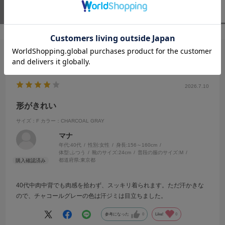
ユーザーレビュー
（1）
スタッフレビュー
（0）
絞り込み
表示：新しい順
2026.7.10
形がきれい
サイズ：F
カラー：CHARCOAL GRAY
マナ
年代:
40代
性別:
女性
身長:
156～160cm
体型:
ふつう
靴のサイズ:
24cm
普段の服のサイズ:
M
都道府県:
東京都
40代中肉中背でも肉感を拾わず、スッキリ着られます。ただ汗かきな
ので、チャコールグレーの色は汗ジミは目立ちました。
参考になった
0
Like!
0