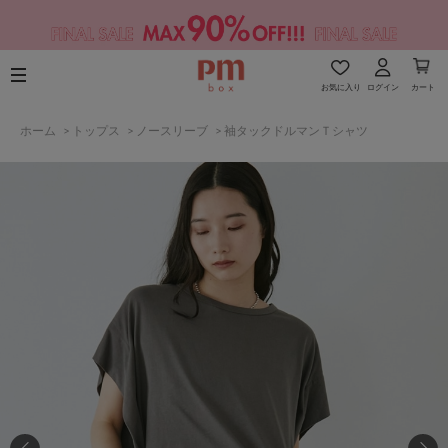
お気に入り
ログイン
カート
ホーム
>
トップス
>
ノースリーブ
>
袖タックドルマンＴシャツ