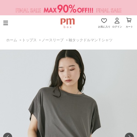
お気に入り
ログイン
カート
ホーム
>
トップス
>
ノースリーブ
>
袖タックドルマンＴシャツ