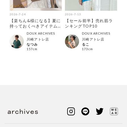
2026-7-24
2026-7-13
202
種類
【楽ちん&様になる】夏に
【セール前半】売れ筋ラ
【
持っておくべきアイテム
ンキングTOP10
セ
特集
DOUX ARCHIVES
DOUX ARCHIVES
川崎アトレ店
川崎アトレ店
なつみ
るこ
157cm
173cm