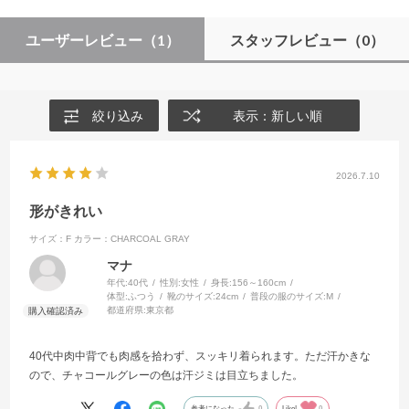
ユーザーレビュー
（1）
スタッフレビュー
（0）
絞り込み
表示：新しい順
2026.7.10
形がきれい
サイズ：F
カラー：CHARCOAL GRAY
マナ
年代:
40代
性別:
女性
身長:
156～160cm
体型:
ふつう
靴のサイズ:
24cm
普段の服のサイズ:
M
都道府県:
東京都
40代中肉中背でも肉感を拾わず、スッキリ着られます。ただ汗かきな
ので、チャコールグレーの色は汗ジミは目立ちました。
参考になった
0
Like!
0