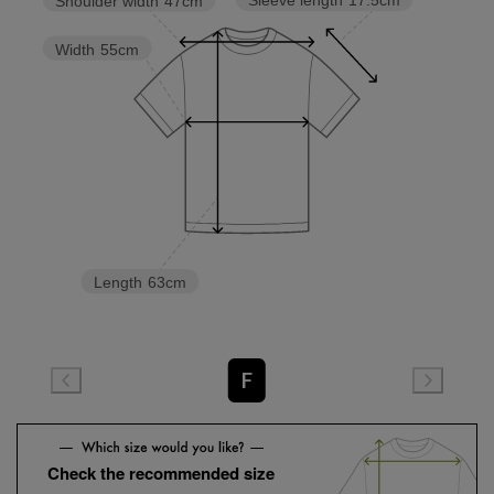
Sleeve length
17.5cm
Shoulder width
47cm
Width
55cm
Length
63cm
F
Check the recommended size