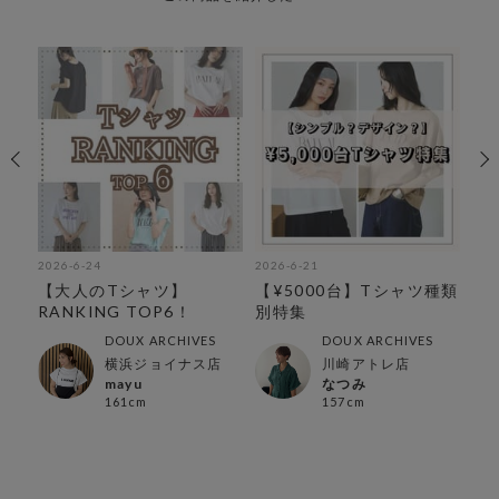
2026-6-24
2026-6-21
202
【大人のTシャツ】
【¥5000台】Tシャツ種類
【
ペシ
RANKING TOP6！
別特集
DO
ャ
DOUX ARCHIVES
DOUX ARCHIVES
横浜ジョイナス店
川崎アトレ店
mayu
なつみ
161cm
157cm