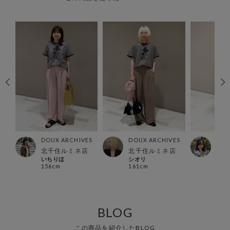
ES
DOUX ARCHIVES
DOUX ARCHIVES
DOU
北千住ルミネ店
北千住ルミネ店
北千
いちりほ
シオリ
Hon
156cm
161cm
156
BLOG
この商品を紹介したBLOG