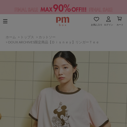
お気に入り
ログイン
カート
ホーム
>
トップス
>
カットソー
>
DOUX ARCHIVES限定商品【Ｄｉｓｎｅｙ】リンガーＴｅｅ