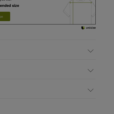
ended size
 on