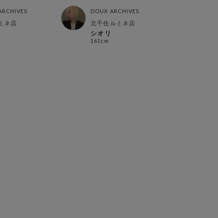
ARCHIVES
DOUX ARCHIVES
DOUX
ミネ店
北千住ルミネ店
荻窪
シオリ
りさ
161cm
154c