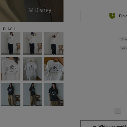
Fin
：BLACK
Sho
Wid