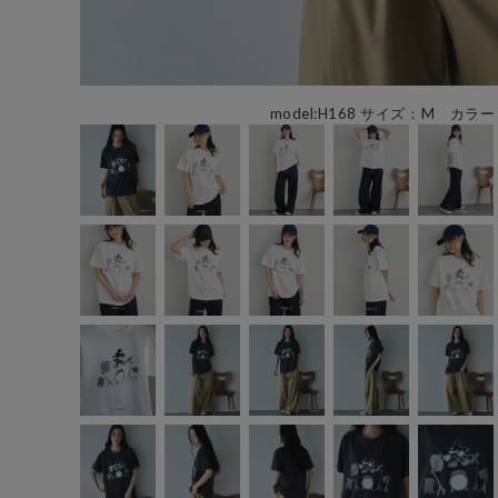
model:H168 サイズ：M カラー