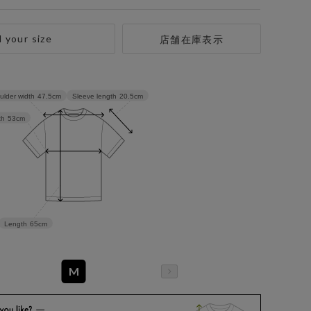
d your size
店舗在庫表示
Sleeve length
20.5cm
ulder width
47.5cm
th
53cm
Length
65cm
M