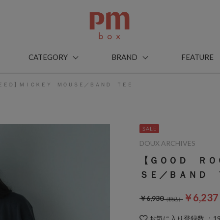
CATEGORY
BRAND
FEATURE
ＥＥＤ】ＭＩＣＫＥＹ ＭＯＵＳＥ／ＢＡＮＤ ＴＥＥ
DOUX ARCHIVES
【ＧＯＯＤ ＲＯ
ＳＥ／ＢＡＮＤ 
￥6,23
￥6,930
お気に入り登録数
：
1