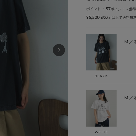
57
ポイント
：
ポイント～獲得
¥5,500
以上で送料無
M ／
BLACK
M ／
WHITE