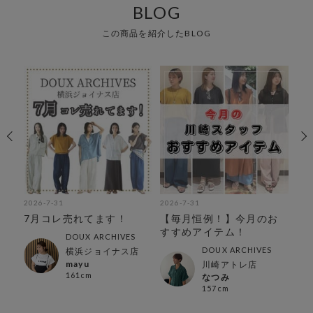
BLOG
この商品を紹介したBLOG
2026-7-31
2026-7-31
202
ス
7月コレ売れてます！
【毎月恒例！】今月のお
【
コ
すすめアイテム！
持
DOUX ARCHIVES
特
DOUX ARCHIVES
横浜ジョイナス店
mayu
川崎アトレ店
161cm
なつみ
157cm