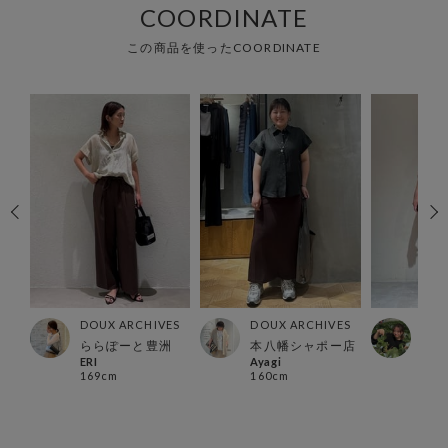
COORDINATE
この商品を使ったCOORDINATE
ES
DOUX ARCHIVES
DOUX ARCHIVES
DOU
ららぽーと豊洲
本八幡シャポー店
カメ
ERI
Ayagi
han
169cm
160cm
148