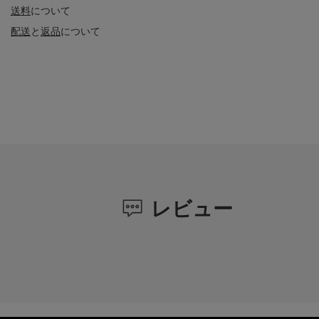
送料
について
配送
と
返品
について
レビュー