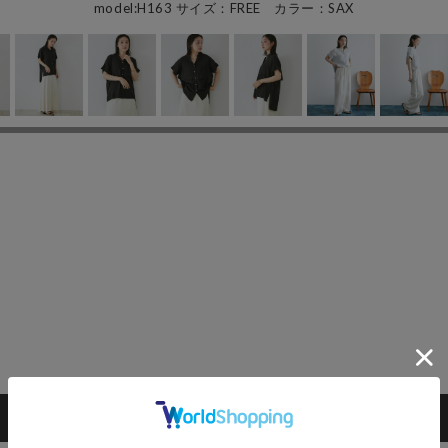
model:H163 サイズ：FREE カラー：SAX
カートに入れる