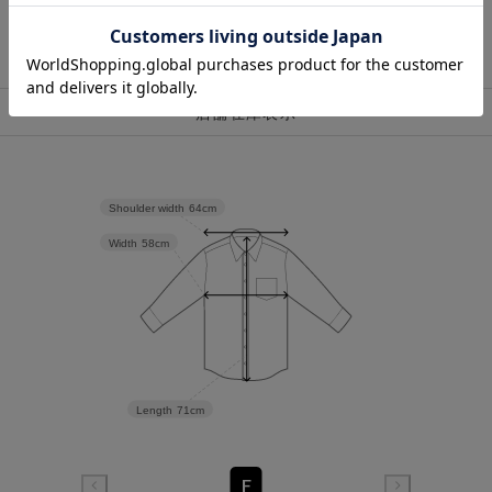
店舗在庫表示
Shoulder width
64cm
Width
58cm
Length
71cm
F