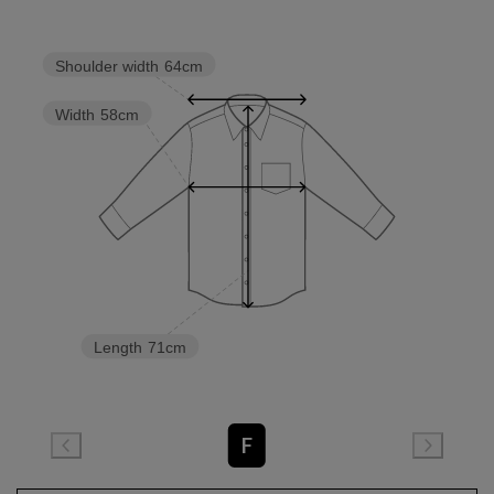
Shoulder width
64cm
Width
58cm
Length
71cm
F