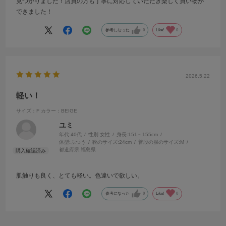
見つかりました！店員の方も丁寧に対応していただき楽しく買い物が
できました！
参考になった
0
Like!
0
2026.5.22
軽い！
サイズ：F
カラー：BEIGE
ユミ
年代:
40代
性別:
女性
身長:
151～155cm
体型:
ふつう
靴のサイズ:
24cm
普段の服のサイズ:
M
都道府県:
福島県
肌触りも良く、とても軽い。色違いで欲しい。
参考になった
0
Like!
0