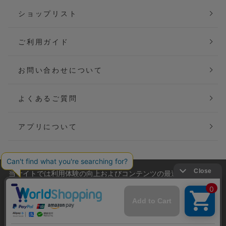
ショップリスト
ご利用ガイド
お問い合わせについて
よくあるご質問
アプリについて
当サイトでは利用体験の向上およびコンテンツの最適な提供、ト
会社概要
特定商取引法に基づく表記
ラフィックの分析を目的としてCookieを使用しています。
サイトの閲覧を継続された場合、Cookieの利用に同意したことも
ご利用規約
個人情報保護方針
のといたします。
詳細については
プライバシーポリシー
をご確認ください。
Copyright(C) P&M co.,ltd All Rights Reserved.