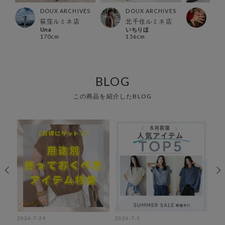
ES
DOUX ARCHIVES
DOUX ARCHIVES
DOU
店
荻窪ルミネ店
北千住ルミネ店
福島
Una
いちりほ
夢
170cm
156cm
168
BLOG
この商品を紹介したBLOG
2026-7-24
2026-7-1
202