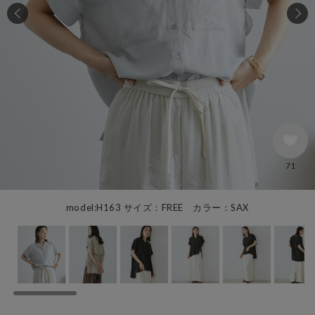
71
model:H163 サイズ：FREE カラー：SAX