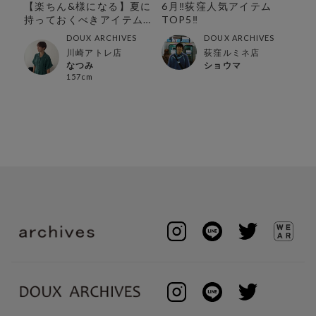
こ
【楽ちん&様になる】夏に
6月‼︎荻窪人気アイテム
【
と
持っておくべきアイテム
TOP5‼︎
の
特集
DOUX ARCHIVES
DOUX ARCHIVES
川崎アトレ店
荻窪ルミネ店
なつみ
ショウマ
157cm