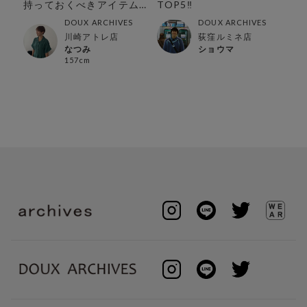
と
持っておくべきアイテム
TOP5‼︎
の
特集
DOUX ARCHIVES
DOUX ARCHIVES
川崎アトレ店
荻窪ルミネ店
なつみ
ショウマ
157cm