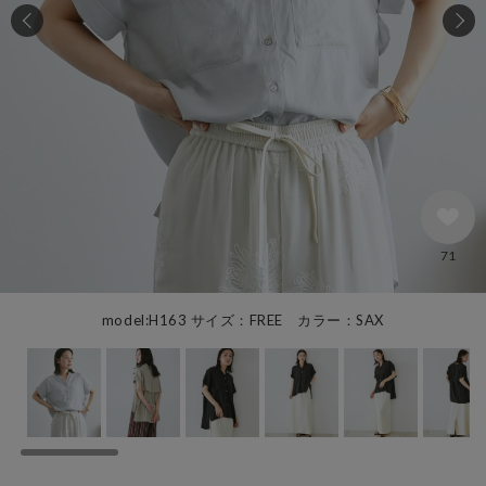
71
model:H163 サイズ：FREE カラー：SAX