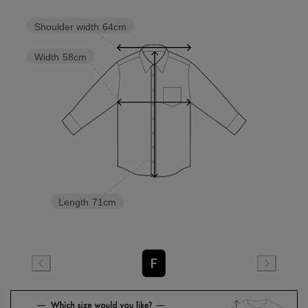
Shoulder width
64cm
Width
58cm
Length
71cm
F