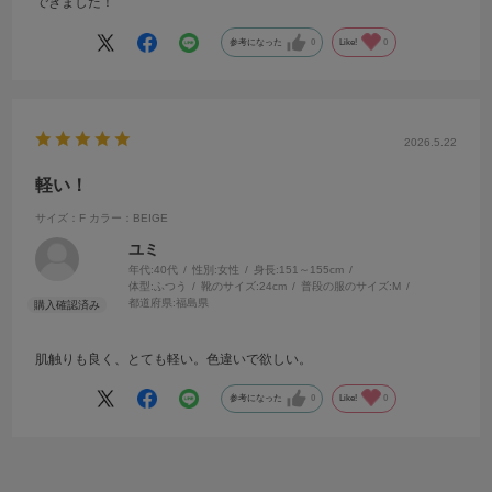
できました！
参考になった
0
Like!
0
2026.5.22
軽い！
サイズ：F
カラー：BEIGE
ユミ
年代:
40代
性別:
女性
身長:
151～155cm
体型:
ふつう
靴のサイズ:
24cm
普段の服のサイズ:
M
都道府県:
福島県
肌触りも良く、とても軽い。色違いで欲しい。
参考になった
0
Like!
0