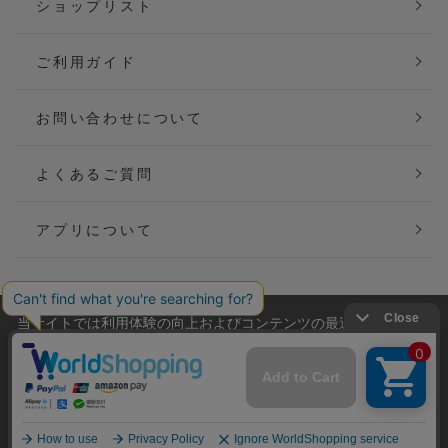
ショップリスト
ご利用ガイド
お問い合わせについて
よくあるご質問
アプリについて
当サイトでは利用体験の向上およびコンテンツの最適な提供、ト
会社概要
特定商取引法に基づく表記
ラフィックの分析を目的としてCookieを使用しています。
サイトの閲覧を継続された場合、Cookieの利用に同意したことも
ご利用規約
個人情報保護方針
のといたします。
詳細については
プライバシーポリシー
をご確認ください。
Copyright(C) P&M co.,ltd All Rights Reserved.
承諾する