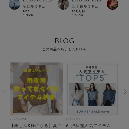
ES
DOUX ARCHIVES
DOUX ARCHIVES
DOU
店
荻窪ルミネ店
北千住ルミネ店
福島
Una
いちりほ
夢
170cm
156cm
169
BLOG
この商品を紹介したBLOG
2026-7-24
2026-7-1
202
こ
【楽ちん&様になる】夏に
6月‼︎荻窪人気アイテム
【