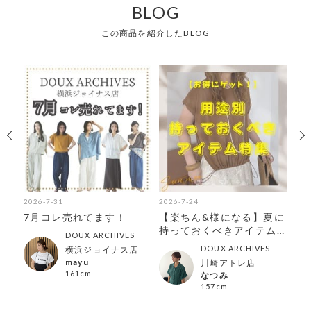
BLOG
この商品を紹介したBLOG
2026-7-31
2026-7-24
202
ス
7月コレ売れてます！
【楽ちん&様になる】夏に
【
コ
持っておくべきアイテム
ス
DOUX ARCHIVES
特集
ーデ
DOUX ARCHIVES
横浜ジョイナス店
mayu
川崎アトレ店
161cm
なつみ
157cm