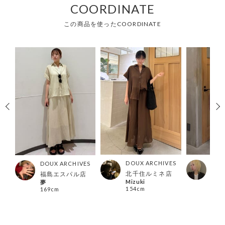
COORDINATE
この商品を使ったCOORDINATE
ES
DOUX ARCHIVES
DOU
DOUX ARCHIVES
店
北千住ルミネ店
北千
福島エスパル店
Mizuki
シオ
夢
154cm
161
169cm