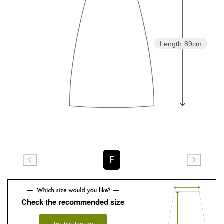
Length
89cm
F
Check the recommended size
Try this item on