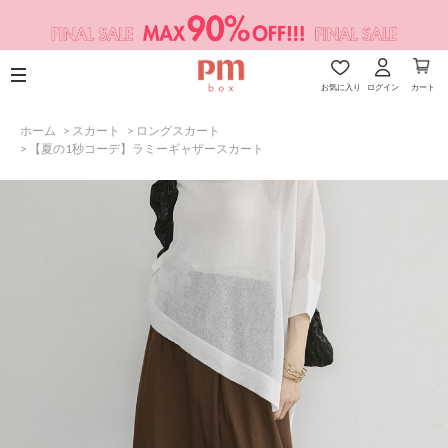
お気に入り
ログイン
カート
ホーム
>
スカート
>
ロングスカート
>
【夏の1秒コーデ】ラミーギャザースカート