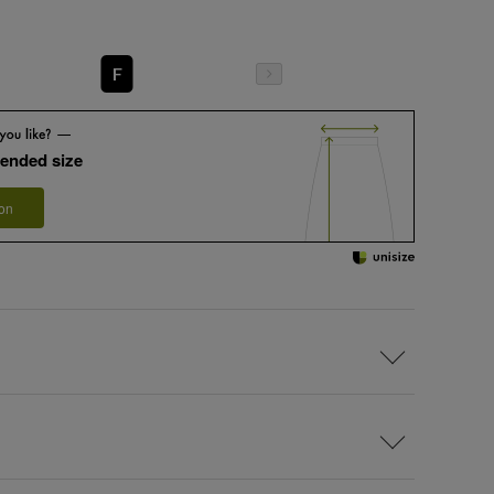
F
ended size
 on