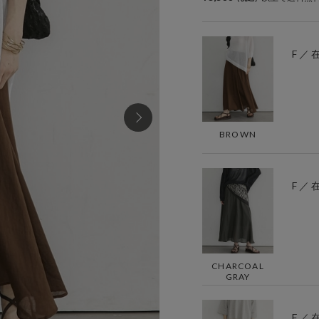
F ／
BROWN
F ／
CHARCOAL
GRAY
F ／