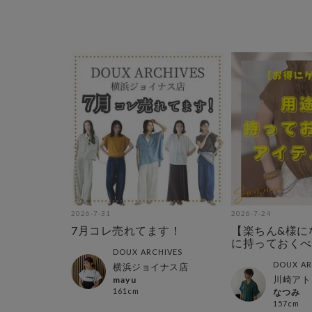
2026-7-31
2026-7-24
7月コレ売れてます！
【楽ちん&様に
に持っておくべ
DOUX ARCHIVES
テム特集
DOUX AR
横浜ジョイナス店
川崎アト
mayu
161cm
なつみ
157cm