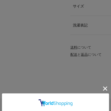
サイズ
洗濯表記
送料
について
配送
と
返品
について