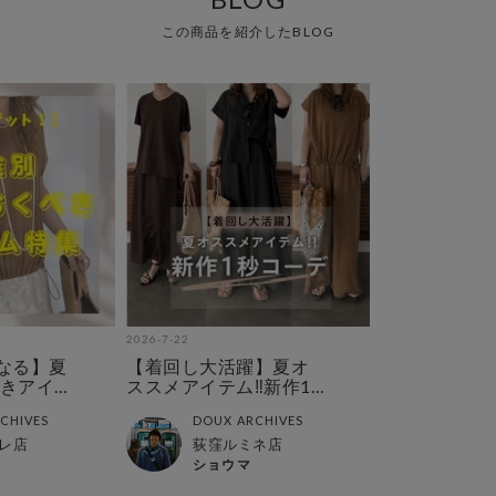
この商品を紹介したBLOG
2026-7-22
なる】夏
【着回し大活躍】夏オ
きアイ
ススメアイテム‼︎新作1
秒コーデ特集‼︎
CHIVES
DOUX ARCHIVES
レ店
荻窪ルミネ店
ショウマ