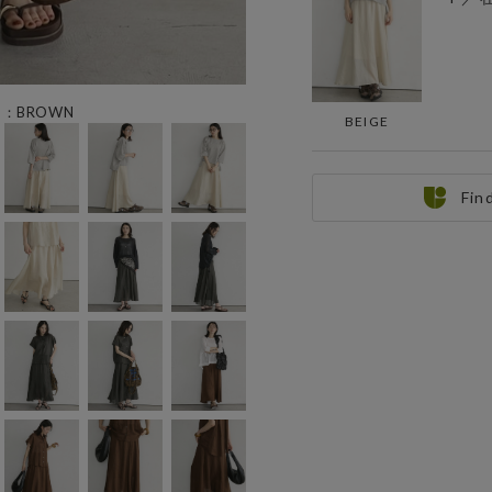
ー：BROWN
BEIGE
Fin