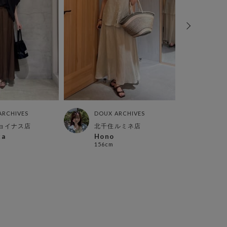
ARCHIVES
DOUX ARCHIVES
DOUX
ョイナス店
北千住ルミネ店
グラ
ka
Hono
みな
156cm
163c