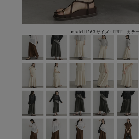
model:H163 サイズ：FREE カラ