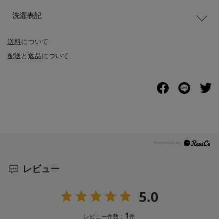
洗濯表記
送料
について
配送
と
返品
について
レビュー
5.0
1
レビュー件数：
件