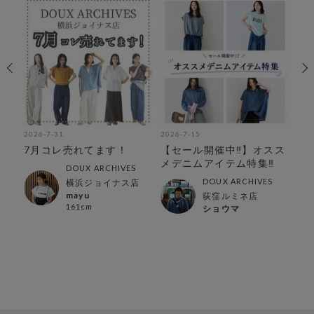
2026-7-31
2026-7-15
202
で
7月コレ売れてます！
【セール開催中‼︎】オスス
夏
メデニムアイテム特集‼︎
ア
DOUX ARCHIVES
DOUX ARCHIVES
横浜ジョイナス店
mayu
荻窪ルミネ店
161cm
ショウマ