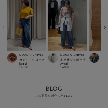
ES
DOUX ARCHIVES
DOU
DOUX ARCHIVES
店
本八幡シャポー店
有楽
カメイドクロック
Ayagi
Ura
kamei
160cm
157
160cm
BLOG
この商品を紹介したBLOG