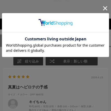
レビューを閉じる
ユーザーレビュー
（1）
スタッフレビュー
（0）
絞り込み
表示：新しい順
2026.6.15
真夏はヘビロテの予感
サイズ：F
カラー：OFF WHITE
キイちゃん
年代:
60代
性別:
女性
身長:
161～165cm
体型:
大柄
靴のサイズ:
24cm
普段の服のサイズ:
L