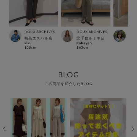
ES
DOUX ARCHIVES
DOUX ARCHIVES
DOU
店
福島エスパル店
北千住ルミネ店
北千
kiku
Kobayan
Hon
158cm
163cm
156
BLOG
この商品を紹介したBLOG