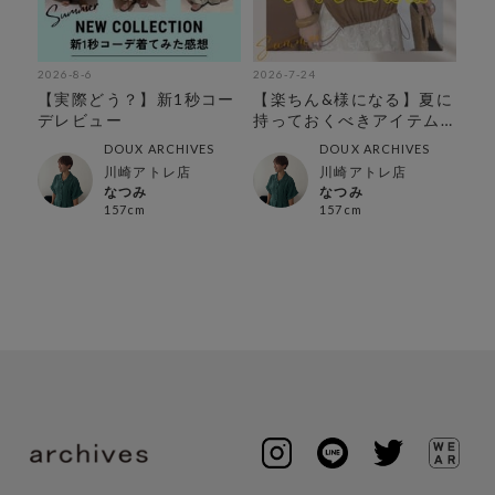
2026-8-6
2026-7-24
202
し万
【実際どう？】新1秒コー
【楽ちん&様になる】夏に
【
︎
デレビュー
持っておくべきアイテム
セ
特集
DOUX ARCHIVES
DOUX ARCHIVES
川崎アトレ店
川崎アトレ店
なつみ
なつみ
157cm
157cm