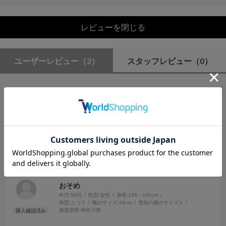
レビューを閉じる
ユーザーレビュー
（2）
スタッフレビュー
（0）
絞り込み
表示：新しい順
2026.7.5
履き心地良かったです
サイズ：F
カラー：MOCHA
おそめ
年代:
50代
性別:
女性
身長:
156～160cm
体型:
ふつう
靴のサイズ:
24cm
普段の服のサイズ:
L
都道府県:
神奈川県