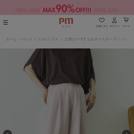
お気に入り
ログイン
カート
ホーム
>
パンツ
>
フルレングス
>
【1秒コーデ】セルロースカーブパンツ