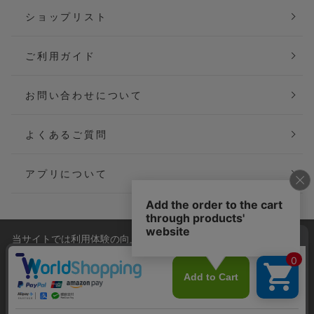
ショップリスト
ご利用ガイド
お問い合わせについて
よくあるご質問
アプリについて
当サイトでは利用体験の向上およびコンテンツの最適な提供、ト
会社概要
特定商取引法に基づく表記
ラフィックの分析を目的としてCookieを使用しています。
サイトの閲覧を継続された場合、Cookieの利用に同意したことも
ご利用規約
個人情報保護方針
のといたします。
詳細については
プライバシーポリシー
をご確認ください。
Copyright(C) P&M co.,ltd All Rights Reserved.