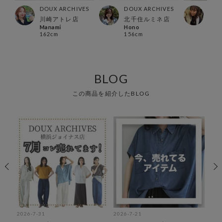
ES
DOUX ARCHIVES
DOUX ARCHIVES
DOU
川崎アトレ店
北千住ルミネ店
西宮
Manami
Hono
《まつ
162cm
156cm
154
BLOG
この商品を紹介したBLOG
2026-7-31
2026-7-21
202