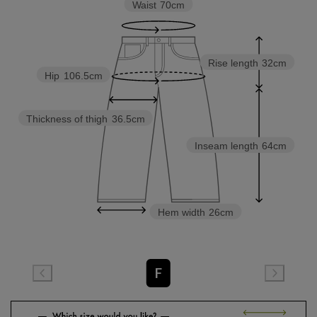
Waist
70cm
Rise length
32cm
Hip
106.5cm
Thickness of thigh
36.5cm
Inseam length
64cm
Hem width
26cm
F