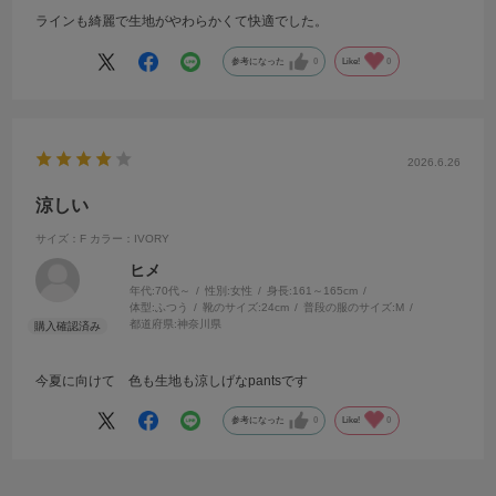
ラインも綺麗で生地がやわらかくて快適でした。
参考になった
0
Like!
0
2026.6.26
涼しい
サイズ：F
カラー：IVORY
ヒメ
年代:
70代～
性別:
女性
身長:
161～165cm
体型:
ふつう
靴のサイズ:
24cm
普段の服のサイズ:
M
都道府県:
神奈川県
今夏に向けて 色も生地も涼しげなpantsです
参考になった
0
Like!
0