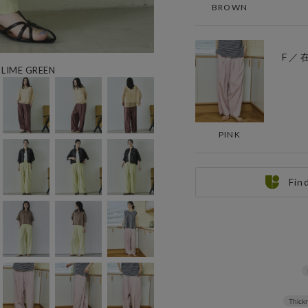
BROWN
F ／
IME GREEN
PINK
Fin
Thickn