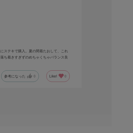
上にステキで購入。夏の間着たおして、これ
、落ち着きすぎずのめちゃくちゃバランス良
参考になった
0
Like!
0