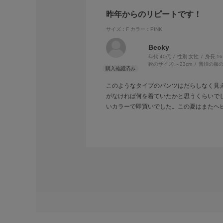
昨年からのリピートです！
サイズ：F
カラー：PINK
Becky
年代:
40代
性別:
女性
身長:
1
靴のサイズ:
～23cm
普段の服の
このようなタイプのパンツはだらしなく見
がなければ何を着ていたかと思うくらいで
いカラーで即買いでした。この夏はまたヘ