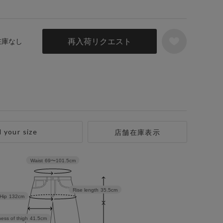
再入荷リクエスト
 在庫なし
d your size
店舗在庫表示
Waist
69〜101.5cm
Rise length
35.5cm
Hip
132cm
ess of thigh
41.5cm