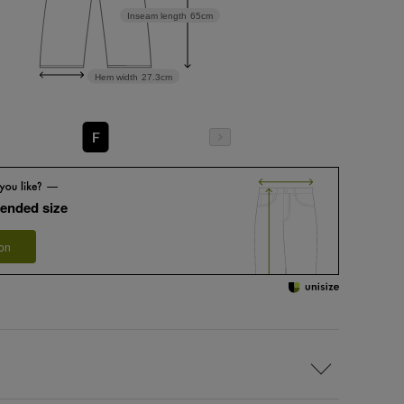
Inseam length
65cm
Hem width
27.3cm
F
ended size
 on