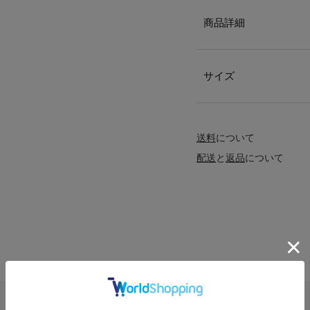
商品詳細
サイズ
送料
について
配送
と
返品
について