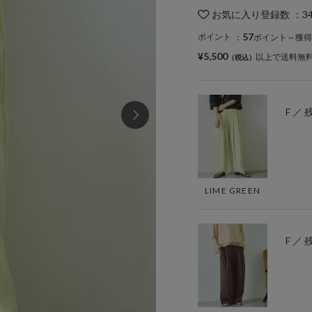
お気に入り登録数
：
3
57
ポイント
：
ポイント～獲得
¥5,500
以上で送料無
F ／ 
LIME GREEN
F ／ 