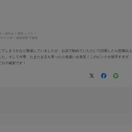
61～165cm
体型:
ふつう
サイズ:
M
都道府県:
千葉県
えてしまうかなと敬遠していましたが、お店で勧めていただいて試着したら想像以
した。そして今季、たまたま立ち寄ったら色違いを発見！このピンクが派手すぎず
ビロテ確実です！