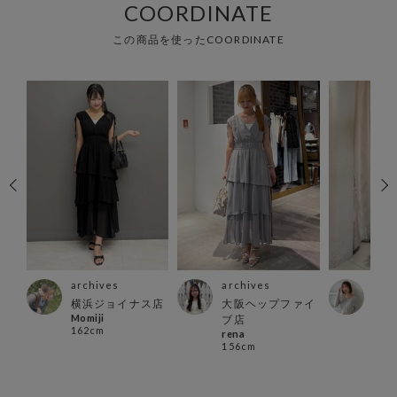
COORDINATE
この商品を使ったCOORDINATE
archives
archives
arc
横浜ジョイナス店
大阪ヘップファイ
新宿
Momiji
ブ店
店
162cm
rena
taka
156cm
157