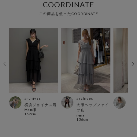
COORDINATE
この商品を使ったCOORDINATE
archives
archives
arc
横浜ジョイナス店
大阪ヘップファイ
新宿
Momiji
ブ店
店
162cm
rena
taka
156cm
157