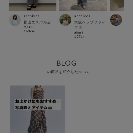
archives
archives
arc
郡山エスパル店
大阪ヘップファイ
仙台
m i r u
ゆう
ブ店
163cm
165
akari
157cm
BLOG
この商品を紹介したBLOG