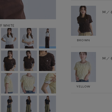
M ／
 WHITE
BROWN
M ／
YELLOW