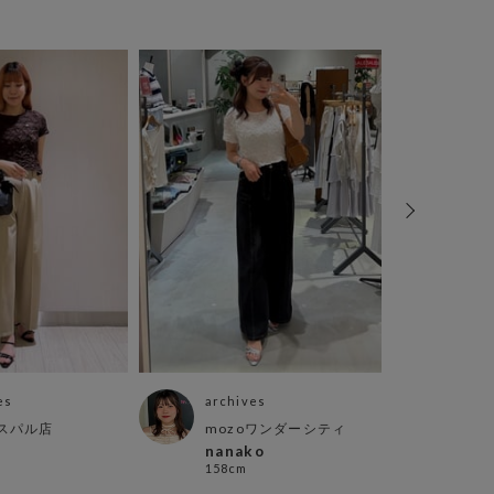
es
archives
arch
スパル店
mozoワンダーシティ
北千
nanako
さき
158cm
158c