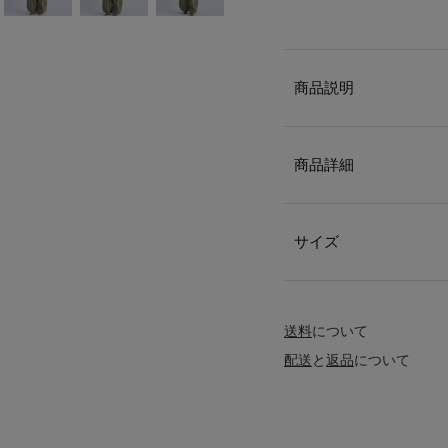
商品説明
商品詳細
サイズ
送料
について
配送
と
返品
について