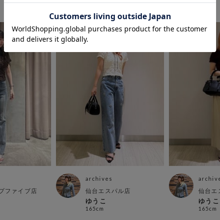
archives
archiv
プファイブ店
仙台エスパル店
仙台エ
ゆうこ
ゆうこ
165cm
165cm