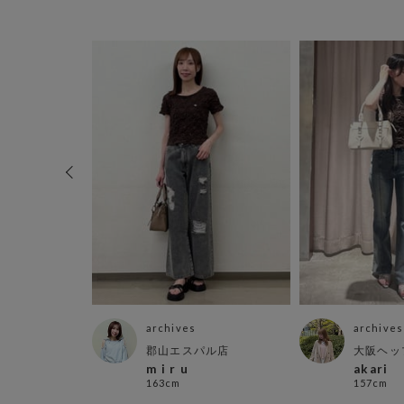
archives
archives
店
郡山エスパル店
大阪ヘッ
m i r u
akari
163cm
157cm