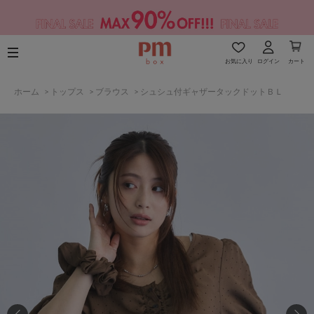
お気に入り
ログイン
カート
ホーム
>
トップス
>
ブラウス
>
シュシュ付ギャザータックドットＢＬ