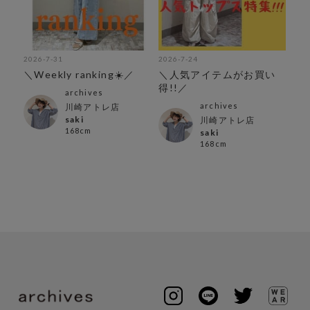
2026-7-31
2026-7-24
202
＼Weekly ranking☀️／
＼人気アイテムがお買い
写
得!!／
映
archives
archives
ン店
川崎アトレ店
saki
川崎アトレ店
168cm
saki
168cm