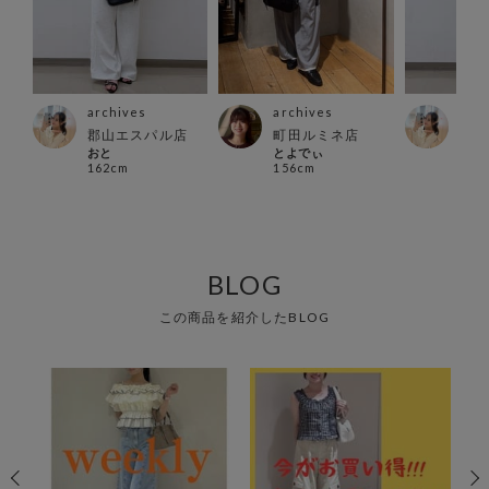
archives
archives
arc
ス店
郡山エスパル店
町田ルミネ店
郡山
おと
とよでぃ
おと
162cm
156cm
162
BLOG
この商品を紹介したBLOG