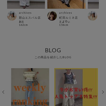
archives
archives
arc
ス店
郡山エスパル店
町田ルミネ店
郡山
おと
とよでぃ
おと
162cm
156cm
162
BLOG
この商品を紹介したBLOG