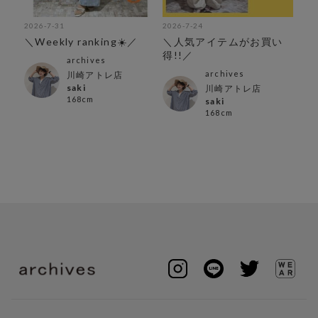
2026-7-31
2026-7-24
202
＼Weekly ranking☀️／
＼人気アイテムがお買い
写
得!!／
映
archives
archives
ン店
川崎アトレ店
saki
川崎アトレ店
168cm
saki
168cm