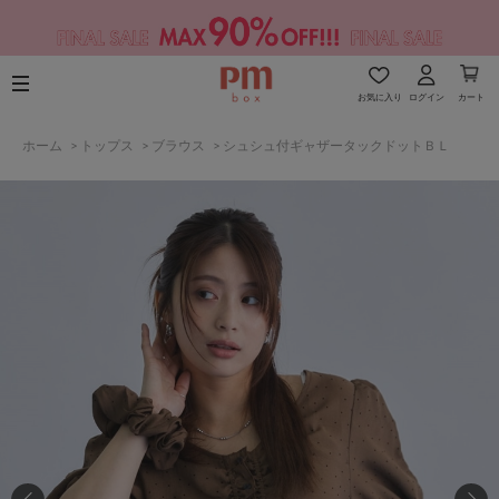
お気に入り
ログイン
カート
ホーム
>
トップス
>
ブラウス
>
シュシュ付ギャザータックドットＢＬ