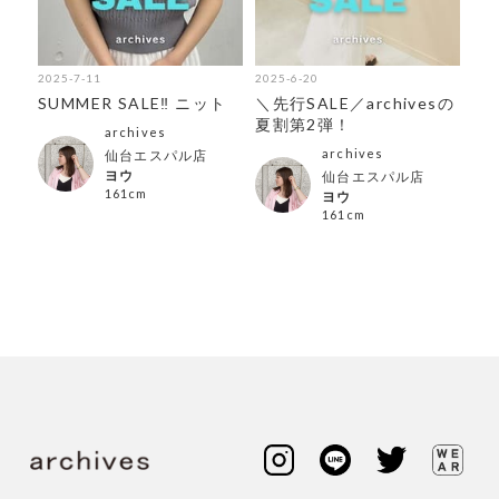
2025-7-11
2025-6-20
202
紹
SUMMER SALE‼︎ ニット
＼先行SALE／archivesの
冷
夏割第2弾！
お
archives
集
archives
仙台エスパル店
ヨウ
仙台エスパル店
161cm
ヨウ
161cm