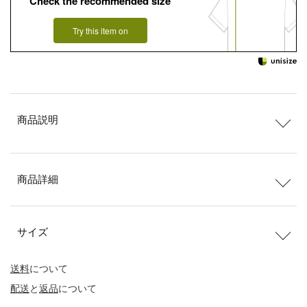
Check the recommended size
Try this item on
商品説明
商品詳細
サイズ
送料
について
配送
と
返品
について