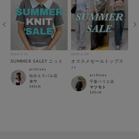
2025-7-11
2025-6-29
202
紹
SUMMER SALE‼︎ ニット
オススメセールトップス
夏
♪♪
ご
archives
archives
仙台エスパル店
ヨウ
千葉ペリエ店
161cm
マツモト
165cm