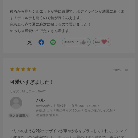
後ろから見たシルエットが特に綺麗で、ボディラインが綺麗にみえま
す！デコルテも開くので首が長くみえます。
色も真っ赤で夏に絶対に映えるので買いました！
めっちゃ可愛いのでたくさん着ます。
参考になった
0
Like!
0
2025.5.10
可愛いすぎました！
サイズ：M
カラー：NAVY
ハル
年代:
20代
性別:
女性
身長:
156～160cm
体型:
ふつう
靴のサイズ:
25cm
普段の服のサイズ:
M
都道府県:
愛知県
フリルのような2段のデザインが華やかさをプラスしてくれて、シンプ
ルすぎないのが素敵でした。チョーカー風のリボン付きで、首元にア