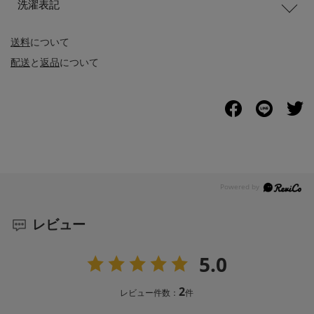
洗濯表記
送料
について
配送
と
返品
について
レビュー
5.0
2
レビュー件数：
件