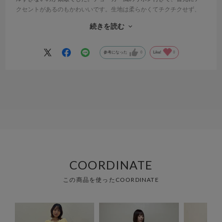
クセントがあるのもかわいいです。生地は柔らかくてチクチクせず、
着心地も良かったです！
続きを読む
パンツやスカート、どちらとも相性が良く、カジュアルにもお出かけ
コーデにもあいます。これからの季節、大活躍してくれそうな1着で
参考になった
0
Like!
0
す！購入して良かったです！
COORDINATE
この商品を使ったCOORDINATE