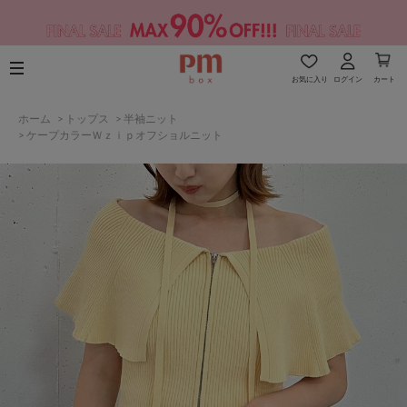
お気に入り
ログイン
カート
ホーム
>
トップス
>
半袖ニット
>
ケープカラーＷｚｉｐオフショルニット