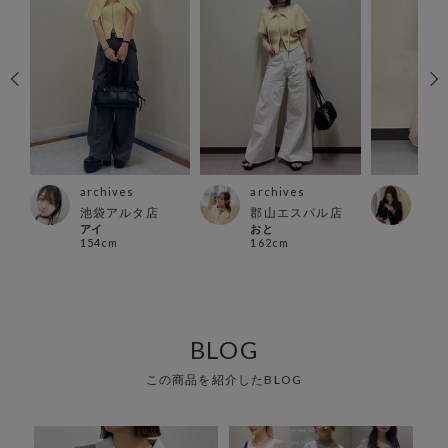
archives
archives
arc
池袋アルタ店
郡山エスパル店
横浜
アイ
おと
Mah
154cm
162cm
149
BLOG
この商品を紹介したBLOG