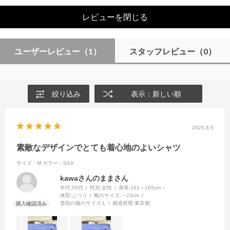
レビューを閉じる
ユーザーレビュー
（1）
スタッフレビュー
（0）
絞り込み
表示：新しい順
2025.8.5
素敵なデザインでとても着心地のよいシャツ
サイズ：M
カラー：SAX
kawaさんのままさん
年代:
50代
性別:
女性
身長:
161～165cm
体型:
ふつう
靴のサイズ:
～23cm
普段の服のサイズ:
L
都道府県:
東京都