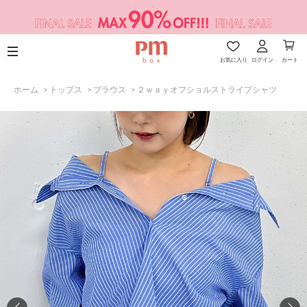
お気に入り
ログイン
カート
ホーム
>
トップス
>
ブラウス
>
２ｗａｙオフショルストライプシャツ