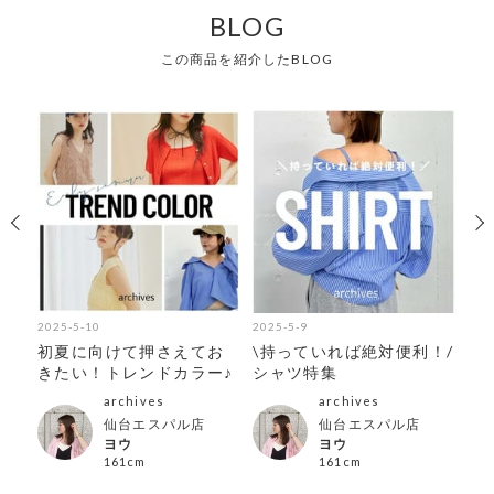
BLOG
この商品を紹介したBLOG
2025-5-10
2025-5-9
202
紹
初夏に向けて押さえてお
\持っていれば絶対便利！/
今
きたい！トレンドカラー♪
シャツ特集
介
archives
archives
仙台エスパル店
仙台エスパル店
ヨウ
ヨウ
161cm
161cm