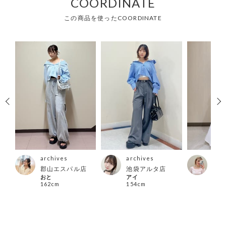
COORDINATE
この商品を使ったCOORDINATE
archives
archives
arc
店
郡山エスパル店
池袋アルタ店
千葉
おと
アイ
HAR
162cm
154cm
150