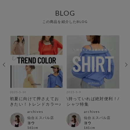
BLOG
この商品を紹介したBLOG
2025-5-10
2025-5-9
202
紹
初夏に向けて押さえてお
\持っていれば絶対便利！/
今
きたい！トレンドカラー♪
シャツ特集
介
archives
archives
仙台エスパル店
仙台エスパル店
ヨウ
ヨウ
161cm
161cm