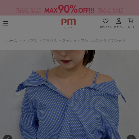
お気に入り
ログイン
カート
ホーム
>
トップス
>
ブラウス
>
２ｗａｙオフショルストライプシャツ