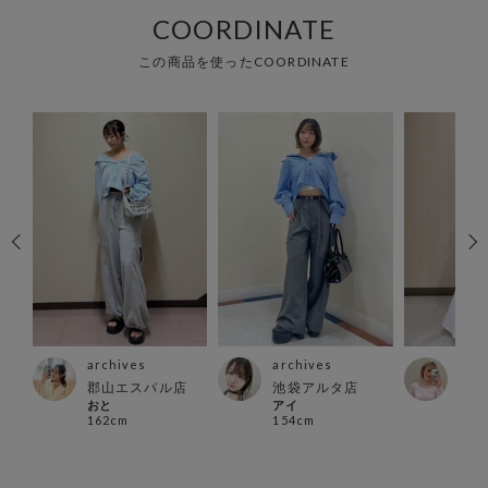
COORDINATE
この商品を使ったCOORDINATE
archives
archives
arc
店
郡山エスパル店
池袋アルタ店
千葉
おと
アイ
HAR
162cm
154cm
150