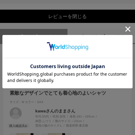
レビューを閉じる
ユーザーレビュー
（1）
スタッフレビュー
（0）
絞り込み
表示：新しい順
2025.8.5
素敵なデザインでとても着心地のよいシャツ
サイズ：M
カラー：SAX
kawaさんのままさん
年代:
50代
性別:
女性
身長:
161～165cm
体型:
ふつう
靴のサイズ:
～23cm
普段の服のサイズ:
L
都道府県:
東京都