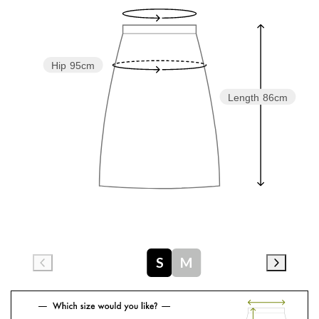
Hip
95cm
Length
86cm
S
M