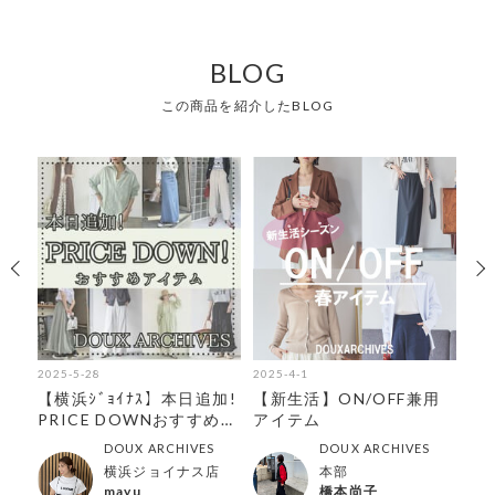
BLOG
この商品を紹介したBLOG
2025-5-28
2025-4-1
202
入
【横浜ｼﾞｮｲﾅｽ】本日追加!
【新生活】ON/OFF兼用
【
ジ
PRICE DOWNおすすめｱｲ
アイテム
学
ﾃﾑ！
ョ
DOUX ARCHIVES
DOUX ARCHIVES
横浜ジョイナス店
本部
mayu
橋本尚子