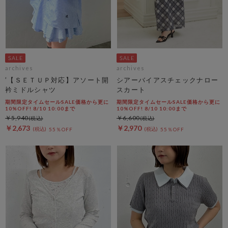
archives
archives
’【ＳＥＴＵＰ対応】アソート開
シアーバイアスチェックナロー
衿ミドルシャツ
スカート
期間限定タイムセールSALE価格から更に
期間限定タイムセールSALE価格から更に
10%OFF! 8/10 10:00まで
10%OFF! 8/10 10:00まで
￥5,940
￥6,600
￥2,673
￥2,970
55％OFF
55％OFF