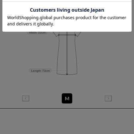
Shoulder width
25cm
Sleeve length
27cm
Width
33cm
Length
73cm
M