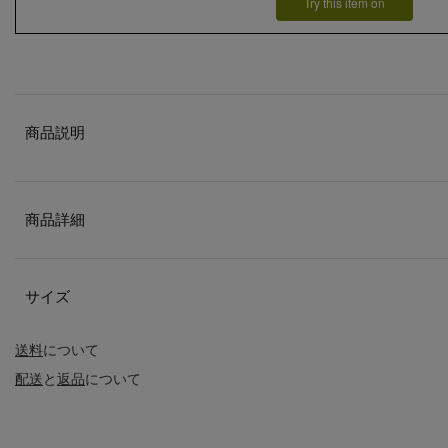
Try this item on
商品説明
商品詳細
サイズ
送料
について
配送
と
返品
について