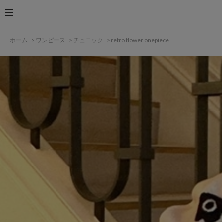
ホーム
>
ワンピース
>
チュニック
>
retro flower onepiece