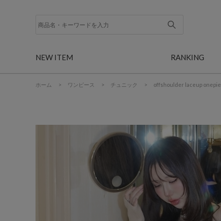
NEW ITEM
RANKING
ホーム
>
ワンピース
>
チュニック
>
offshoulder laceup onepi