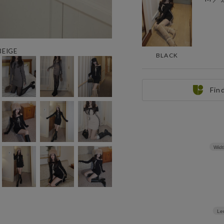
 BEIGE
BLACK
Fin
Widt
Le