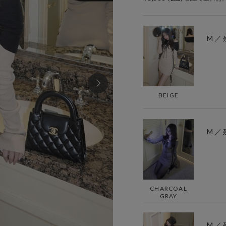
M ／ 
BEIGE
M ／ 
CHARCOAL
GRAY
M ／ 