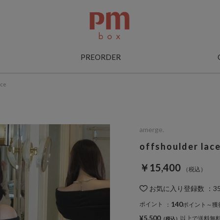
PREORDER
ece
amerge.
offshoulder lac
￥15,400
お気に入り登録数
：
3
140
ポイント
：
ポイント～獲
¥5,500
以上で送料無