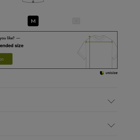
M
ended size
 on