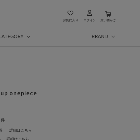
お気に入り
ログイン
買い物かご
CATEGORY
BRAND
eup onepiece
5件
得
詳細はこちら
料
詳細はこちら