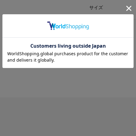
サイズ
送料
について
配送
と
返品
について