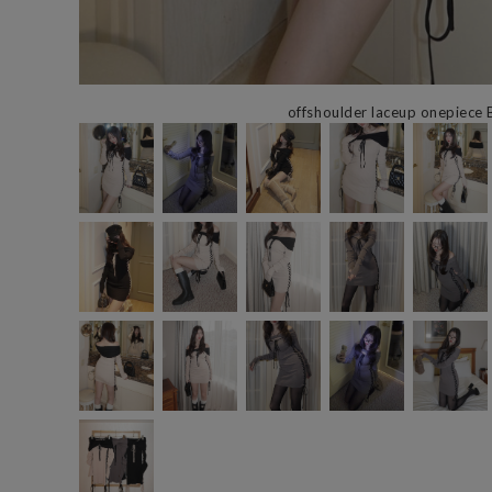
offshoulder laceup onepiece