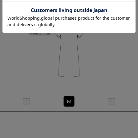
Sleeve length
13cm
Width
27.5cm
M