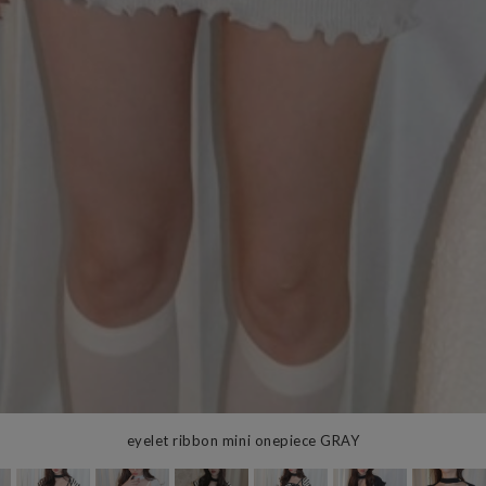
eyelet ribbon mini onepiece GRAY