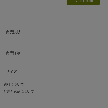
Try this item on
商品説明
商品詳細
サイズ
送料
について
配送
と
返品
について