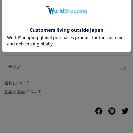
商品説明
商品詳細
サイズ
送料
について
配送
と
返品
について