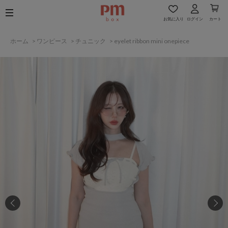
お気に入り
ログイン
カート
ホーム
>
ワンピース
>
チュニック
>
eyelet ribbon mini onepiece