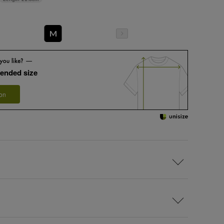
M
ended size
 on