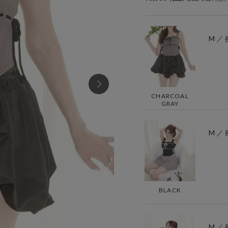
M ／ 
CHARCOAL
GRAY
M ／ 
BLACK
M ／ 