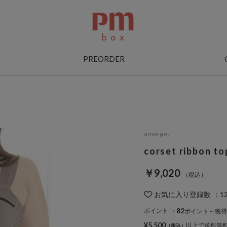
PREORDER
amerge.
corset ribbon to
￥9,020
お気に入り登録数
：
1
82
ポイント
：
ポイント～獲得
¥5,500
以上で送料無