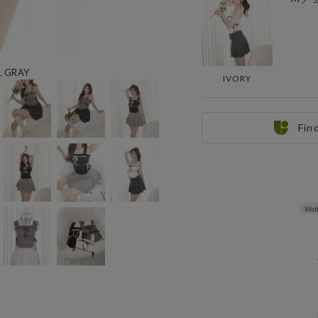
L GRAY
IVORY
Fin
Wid