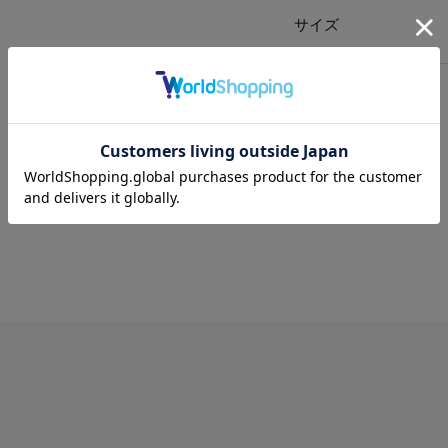
サイズ
送料
について
配送
と
返品
について