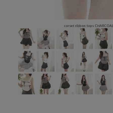
corset ribbon tops CHARCOA