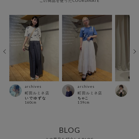
この商品を使ったCOORDINATE
archives
archives
arc
ズ店
町田ルミネ店
町田ルミネ店
横浜
い で ゆ ず な
ちゃこ
ヤマ
160cm
159cm
152
BLOG