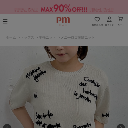
お気に入り
ログイン
カート
ホーム
>
トップス
>
半袖ニット
>
メニ―ロゴ刺繍ニット