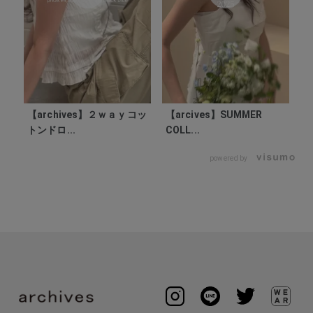
【archives】２ｗａｙコッ
【arcives】SUMMER
トンドロ...
COLL...
powered by