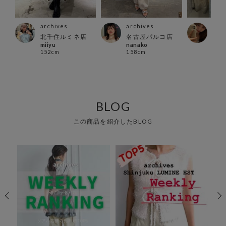
archives
archives
arc
北千住ルミネ店
名古屋パルコ店
新宿
miiyu
nanako
店
152cm
158cm
rina
156
BLOG
この商品を紹介したBLOG