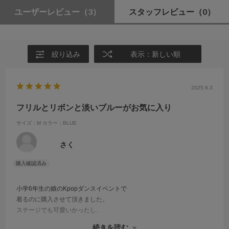
ユーザーレビュー
（3）
スタッフレビュー
（0）
絞り込み
表示：新しい順
2025.9.3
フリルとリボンと淡いブルーがお気に入り
サイズ：M
カラー：BLUE
さく
小学6年生の娘のKpopダンスイベントで
着るのに購入させて頂きました。
ステージでも可愛いかったし、
私服で着ても一気に垢抜けて、
続きを読む