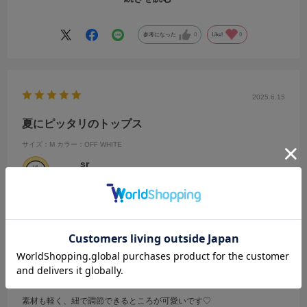
娘も上機嫌でした(*^^*)
またこちらで購入させて頂きますm(*_ _)m
参考になった
0
Like!
0
2025.6.15
夏にピッタリのトップス
サイズ：M
カラー：OFF WHITE
sr
年代:
20代
性別:
女性
身長:
156～160cm
体型:
ふつう
靴のサイズ:
～23cm
普段の服のサイズ:
S
都道府県:
東京都
素材も軽く、紐で調節できるところが可愛いです♡