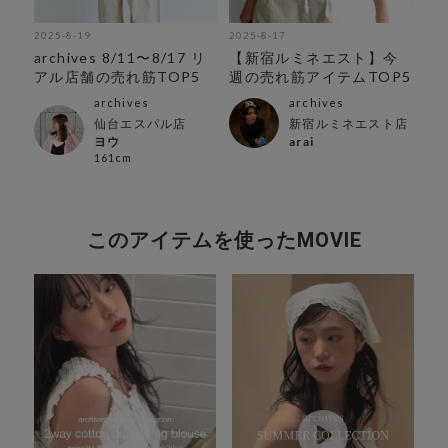
2025-8-19
2025-8-17
202
プ
archives 8/11〜8/17 リ
【新宿ルミネエスト】今
ar
アル店舗の売れ筋TOP5
週の売れ筋アイテムTOP5
ル
archives
archives
仙台エスパル店
新宿ルミネエスト店
ヨウ
arai
161cm
このアイテムを使ったMOVIE