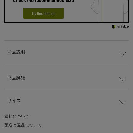
Check the recommended size
Try this item on
商品説明
商品詳細
サイズ
送料
について
配送
と
返品
について