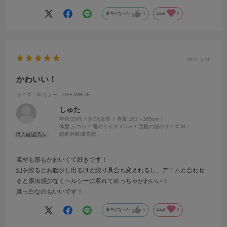
参考になった
0
Like!
0
2025.5.19
かわいい！
サイズ：M
カラー：OFF WHITE
しゅた
年代:
20代
性別:
女性
身長:
161～165cm
体型:
ふつう
靴のサイズ:
25cm
普段の服のサイズ:
M
都道府県:
東京都
素材も形もかわいくて好きです！
紐を絞るとお腹少し出るけど絞り具合も変えれるし、デニムと合わせ
ると露出感少なくヘルシーに着れてめっちゃかわいい！
真っ白なのもいいです！
参考になった
0
Like!
0