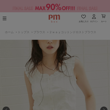
お気に入り
ログイン
カート
ホーム
>
トップス
>
ブラウス
>
２ｗａｙコットンドロストブラウス