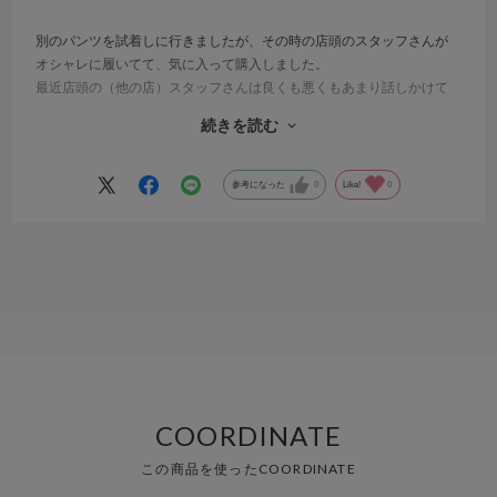
別のパンツを試着しに行きましたが、その時の店頭のスタッフさんが
オシャレに履いてて、気に入って購入しました。
最近店頭の（他の店）スタッフさんは良くも悪くもあまり話しかけて
来られず、何か聞きたい時もいなかったりする。。
続きを読む
この度はスタッフさんが積極的に話しかけてくれて、購買欲があがり
ました。
サイズが微妙でしたが意欲的に相談に乗ってくれて、嬉しかったで
参考になった
0
Like!
0
す。
このパンツは良い意味でサラサラしてて分厚くないので、初夏、夏、
真夏、夏の終わりとたくさん履きたいです。
お気に入りのウーフォスと合うところも好き！
COORDINATE
この商品を使ったCOORDINATE