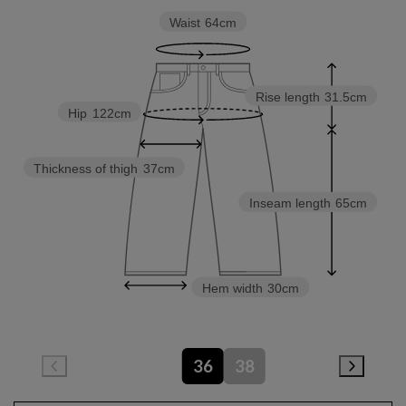
Waist
64cm
Rise length
31.5cm
Hip
122cm
Thickness of thigh
37cm
Inseam length
65cm
Hem width
30cm
36
38