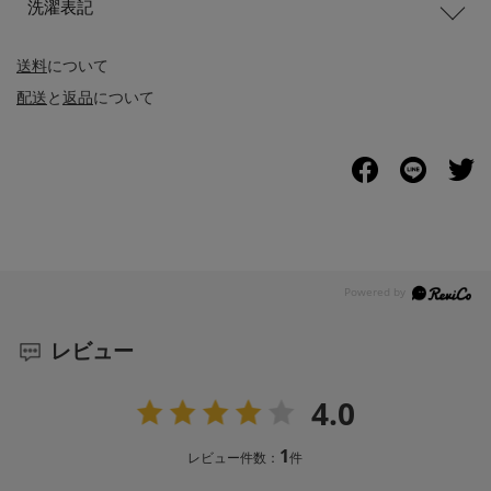
洗濯表記
送料
について
配送
と
返品
について
レビュー
4.0
1
レビュー件数：
件