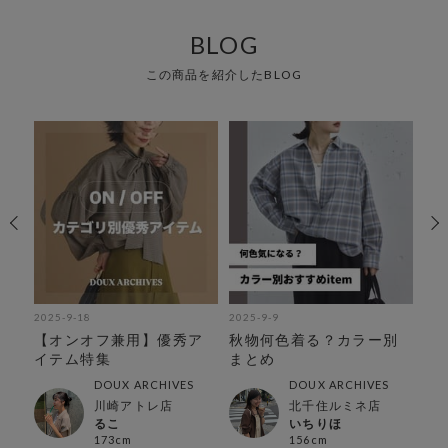
BLOG
この商品を紹介したBLOG
2025-9-18
2025-9-9
202
ン
【オンオフ兼用】優秀ア
秋物何色着る？カラー別
【
テ
イテム特集
まとめ
着
DOUX ARCHIVES
DOUX ARCHIVES
川崎アトレ店
北千住ルミネ店
るこ
いちりほ
173cm
156cm