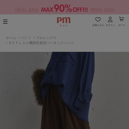
お気に入り
ログイン
カート
ホーム
>
パンツ
>
フルレングス
>
ＲＥＦＬＡＸ機能性素材ツータックパンツ