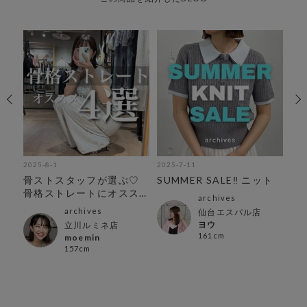
2025-8-1
2025-7-11
202
骨ストスタッフが選ぶ♡
SUMMER SALE‼︎ ニット
ケ
骨格ストレートにオスス
archives
メtops4選
archives
仙台エスパル店
ヨウ
立川ルミネ店
161cm
moemin
157cm