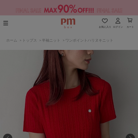
お気に入り
ログイン
カート
ホーム
>
トップス
>
半袖ニット
>
ワンポイントハリヌキニット