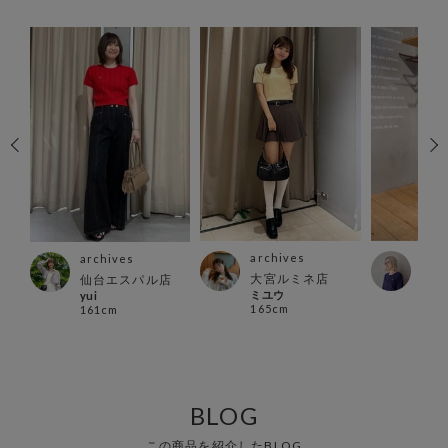
archives
arc
archives
スト
大宮ルミネ店
町田
仙台エスパル店
ミユウ
ちゃ
yui
165cm
159
161cm
ka
BLOG
この商品を紹介したBLOG