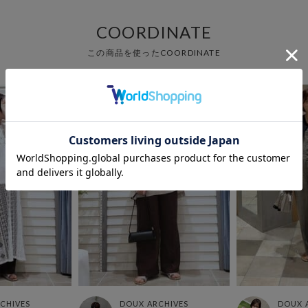
COORDINATE
この商品を使ったCOORDINATE
CHIVES
DOUX ARCHIVES
DOUX 