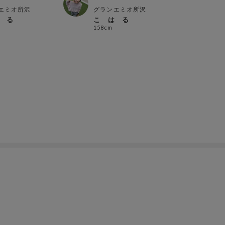
エミオ所沢
グランエミオ所沢
グラ
 る
こ は る
こ 
158cm
158c