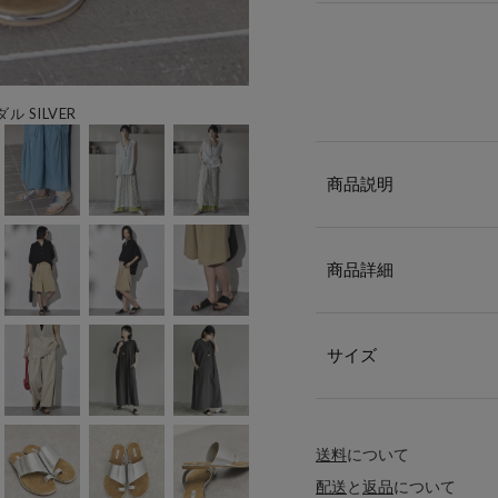
SILVER
商品説明
商品詳細
サイズ
送料
について
配送
と
返品
について