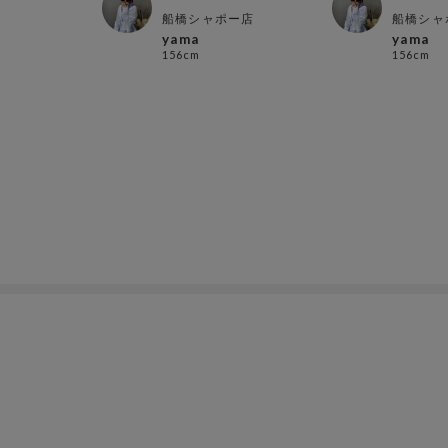
オ所沢
船橋シャポー店
船橋シャ
る
yama
yama
156cm
156cm