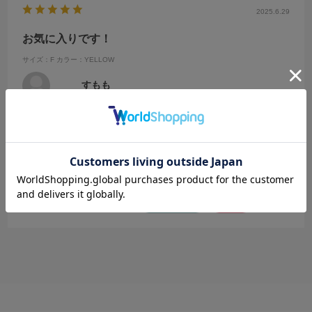
2025.6.29
お気に入りです！
サイズ：F
カラー：YELLOW
すもも
年代:
50代
性別:
女性
身長:
156～160cm
体型:
ふつう
普段の服のサイズ:
L
都道府県:
千葉県
デニムに合わせて出社したら同僚にたくさん褒められました。色もい
いし、隠したいヒップラインまでカバーされる着丈、何よりもサラッ
とした着心地がいいです。この夏ヘビロテします！
参考になった
0
Like!
0