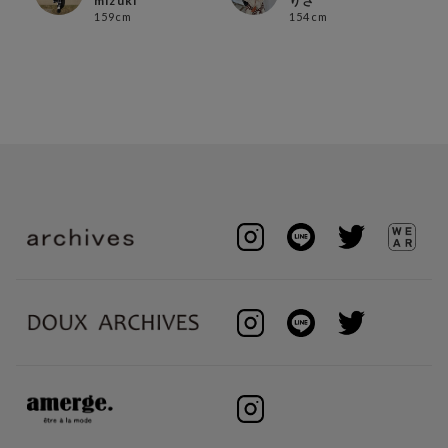
mizuki
りさ
159cm
154cm