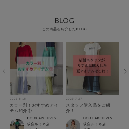
BLOG
この商品を紹介したBLOG
2025-8-18
2025-7-27
202
カラー別！おすすめアイ
スタッフ購入品をご紹
A
テム紹介①
介！
と
DOUX ARCHIVES
DOUX ARCHIVES
荻窪ルミネ店
荻窪ルミネ店