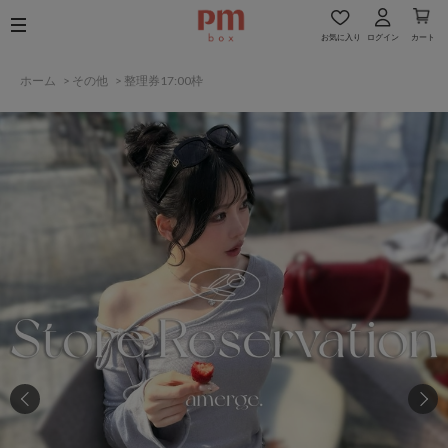
お気に入り
ログイン
カート
ホーム
>
その他
>
整理券17:00枠