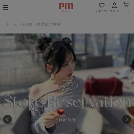
お気に入り
ログイン
カート
ホーム
>
その他
>
整理券17:00枠