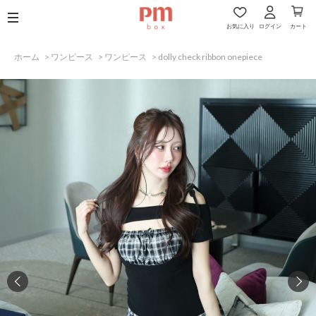
お気に入り
ログイン
カート
ホーム
>
ワンピース
>
ワンピース
>
dolly check ribbon onepiece