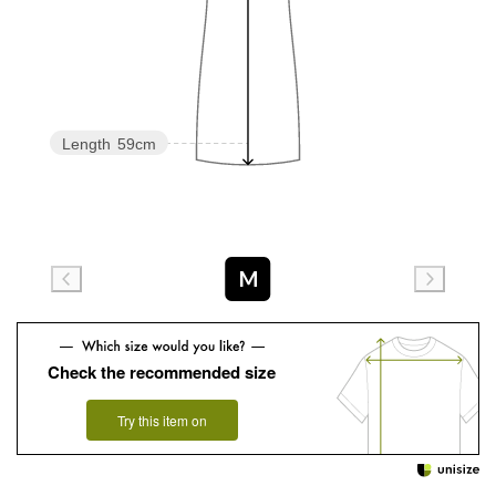
Length
59cm
M
Check the recommended size
Try this item on