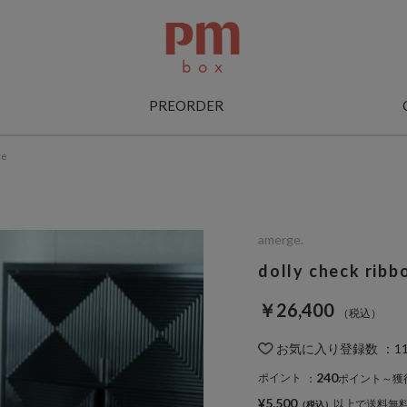
PREORDER
ce
amerge.
dolly check ribb
￥26,400
お気に入り登録数
：
1
240
ポイント
：
ポイント～獲
¥5,500
以上で送料無