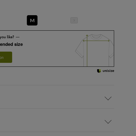
M
ended size
 on