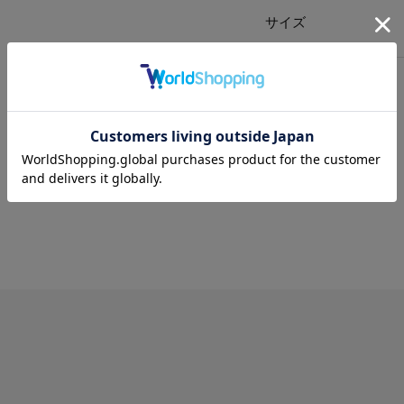
サイズ
送料
について
配送
と
返品
について