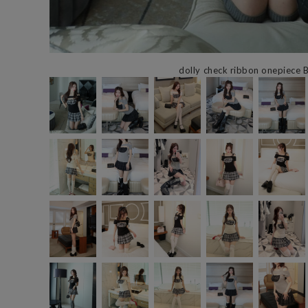
dolly check ribbon onepiece