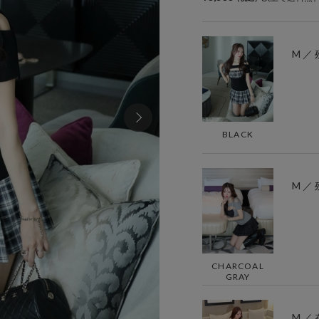
M ／ 
BLACK
M ／ 
CHARCOAL
GRAY
M ／