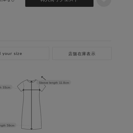
d your size
店舗在庫表示
Sleeve length
11.8cm
h
33cm
ngth
59cm