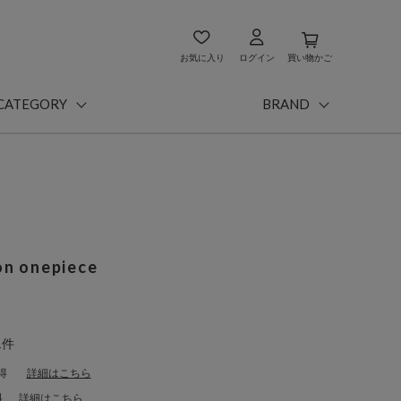
お気に入り
ログイン
買い物かご
CATEGORY
BRAND
on onepiece
1件
得
詳細はこちら
料
詳細はこちら