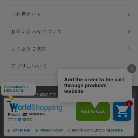
ご利用ガイド
お問い合わせについて
よくあるご質問
アプリについて
当サイトでは利用体験の向上およびコンテンツの最適な提供、ト
会社概要
特定商取引法に基づく表記
ラフィックの分析を目的としてCookieを使用しています。
サイトの閲覧を継続された場合、Cookieの利用に同意したことも
ご利用規約
個人情報保護方針
のといたします。
詳細については
プライバシーポリシー
をご確認ください。
Copyright(C) P&M co.,ltd All Rights Reserved.
承諾する