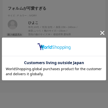
フォルムが可愛すぎる
サイズ：F
カラー：IVORY
ひよこ
年代:
10代
性別:
女性
身長:
156～160cm
体型:
ふつう
靴のサイズ:
～23cm
普段の服のサイズ:
M
都道府県:
愛知県
サイズ感がちょうど良くて意外と軽い。形も可愛すぎる！！
参考になった
0
Like!
0