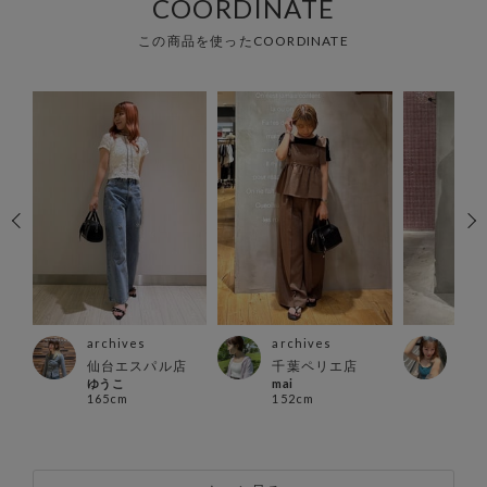
COORDINATE
この商品を使ったCOORDINATE
archives
archives
arc
ウン
仙台エスパル店
千葉ペリエ店
北千
ゆうこ
mai
さき
165cm
152cm
158