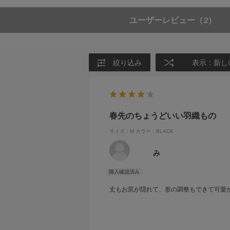
ユーザーレビュー
（2）
絞り込み
表示：新し
春先のちょうどいい羽織もの
サイズ：M
カラー：BLACK
み
丈もお尻が隠れて、形の調整もできて可愛