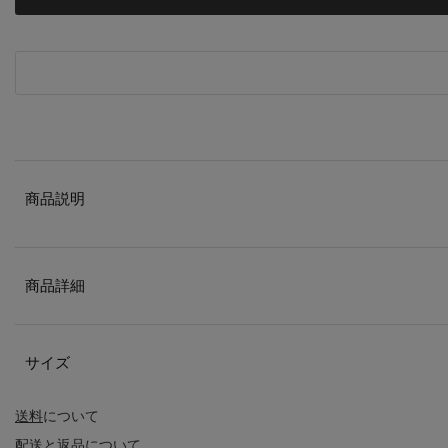
商品説明
商品詳細
サイズ
送料
について
配送
と
返品
について