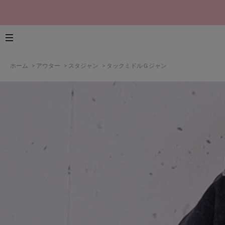
ホーム
>
アウター
>
スタジャン
>
タックミドルＧジャン