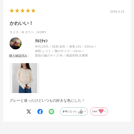
2026.4.15
かわいい！
サイズ：M
カラー：IVORY
ｸﾛﾐﾁｬﾝ
年代:
20代
性別:
女性
身長:
151～155cm
体型:
ふつう
靴のサイズ:
～23cm
普段の服のサイズ:
M
都道府県:
兵庫県
グレーと迷ったけどいつもの好きな色にした！
参考になった
0
Like!
0