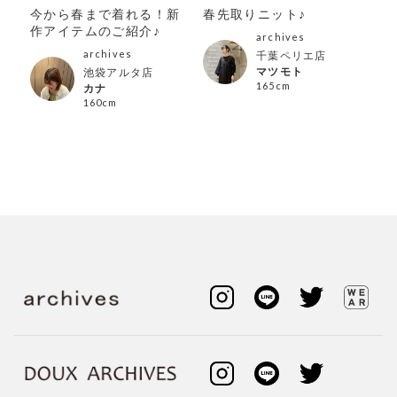
トッ
今から春まで着れる！新
春先取りニット♪
今
作アイテムのご紹介♪
作
archives
archives
千葉ペリエ店
マツモト
池袋アルタ店
165cm
カナ
160cm