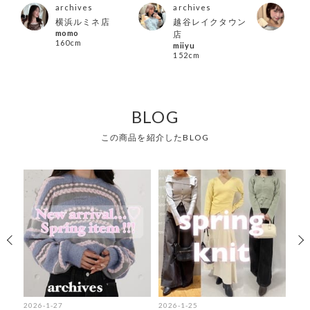
archives
archives
arc
店
横浜ルミネ店
越谷レイクタウン
大宮
momo
kan
店
160cm
164
miiyu
152cm
BLOG
この商品を紹介したBLOG
2026-1-27
2026-1-25
202