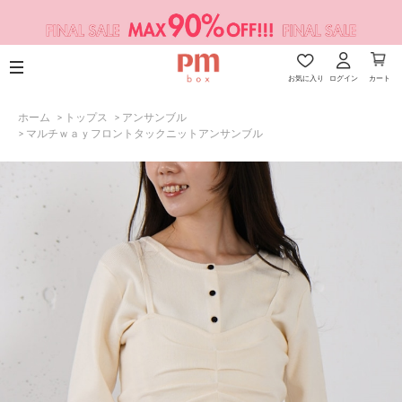
お気に入り
ログイン
カート
ホーム
>
トップス
>
アンサンブル
>
マルチｗａｙフロントタックニットアンサンブル