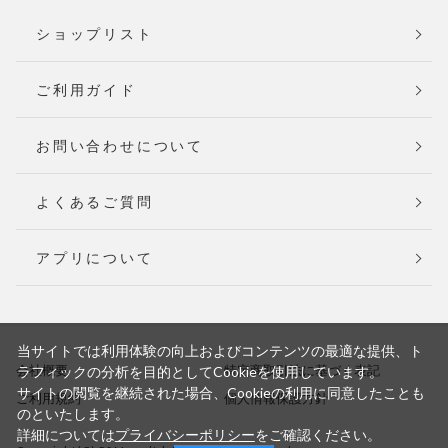
ショップリスト
ご利用ガイド
お問い合わせについて
よくあるご質問
アプリについて
当サイトでは利用体験の向上およびコンテンツの最適な提供、ト
会社概要
特定商取引法に基づく表記
ラフィックの分析を目的としてCookieを使用しています。
サイトの閲覧を継続された場合、Cookieの利用に同意したことも
ご利用規約
個人情報保護方針
のといたします。
詳細については
プライバシーポリシー
をご確認ください。